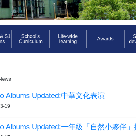
 & S1
School's
Life-wide
S
Awards
ons
Curriculum
learning
de
News
to Albums Updated:中華文化表演
3-19