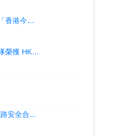
Photo Albums Updated:四年級人文科主題活動「香港今昔」
Photo Albums Updated:喜訊！我們高級組歌詠隊榮獲 HKICF 銀獎
Photo Albums Updated:「至童道合·冬至學童道路安全合家歡」頒獎典禮