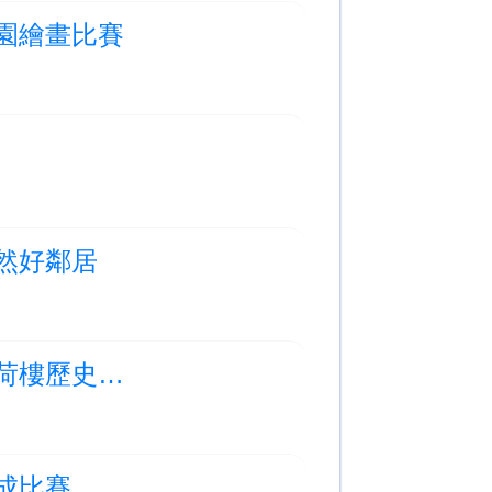
洋公園繪畫比賽
：自然好鄰居
Photo Albums Updated:四年級常識科考察：美荷樓歷史之旅
完成比賽