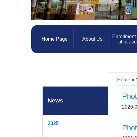
Enrollment
Home Page
About Us
allocati
Home
»
Pho
News
2026-0
2025