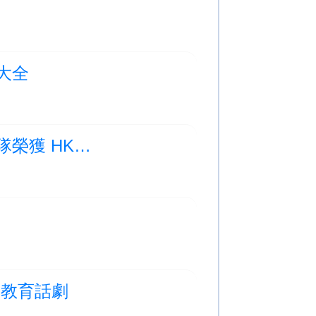
玩大全
Photo Albums Updated:喜訊！我們初級組歌詠隊榮獲 HKICF 銅獎
環保教育話劇