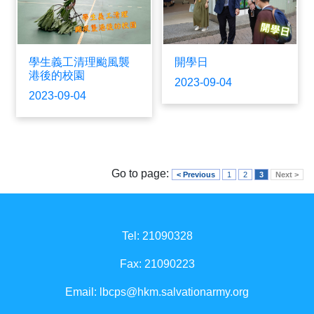
學生義工清理颱風襲
開學日
港後的校園
2023-09-04
2023-09-04
Go to page:
< Previous
1
2
3
Next >
Tel: 21090328
Fax: 21090223
Email:
lbcps@hkm.salvationarmy.org