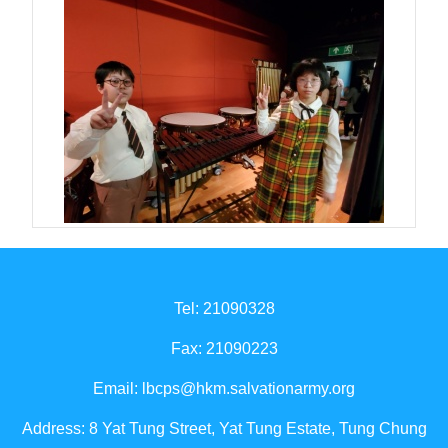
Tel: 21090328
Fax: 21090223
Email:
lbcps@hkm.salvationarmy.org
Address: 8 Yat Tung Street, Yat Tung Estate, Tung Chung