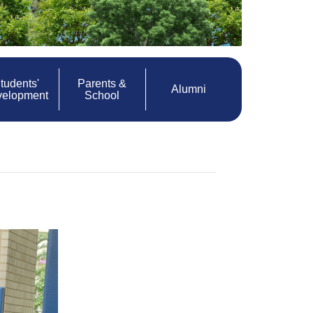
tudents'
Parents &
Alumni
velopment
School