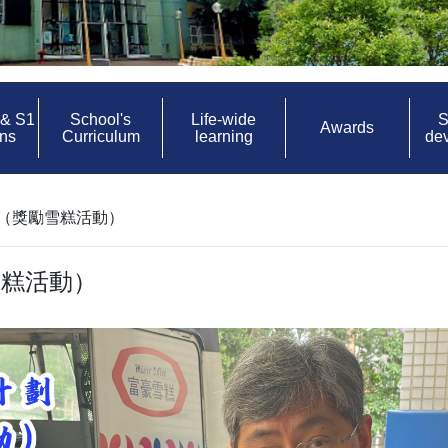
 & S1
School's
Life-wide
S
Awards
ons
Curriculum
learning
de
（獎勵雪糕活動）
雪糕活動）