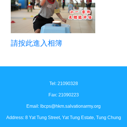
請按此進入相簿
Tel: 21090328
Fax: 21090223
Email:
lbcps@hkm.salvationarmy.org
Address: 8 Yat Tung Street, Yat Tung Estate, Tung Chung