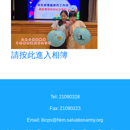
請按此進入相簿
Tel: 21090328
Fax: 21090223
Email:
lbcps@hkm.salvationarmy.org