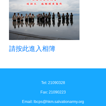
請按此進入相簿
Tel: 21090328
Fax: 21090223
Email:
lbcps@hkm.salvationarmy.org