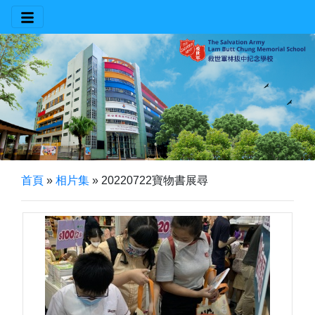
首頁
»
相片集
»
20220722寶物書展尋