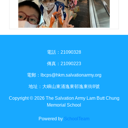
電話：21090328
傳真：21090223
電郵：
lbcps@hkm.salvationarmy.org
地址：大嶼山東涌逸東邨逸東街8號
Copyright © 2026 The Salvation Army Lam Butt Chung
Memorial School
Powered by
SchoolTeam