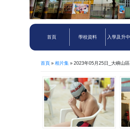
首頁
學校資料
入學及升
首頁
»
相片集
»
2023年05月25日_大嶼