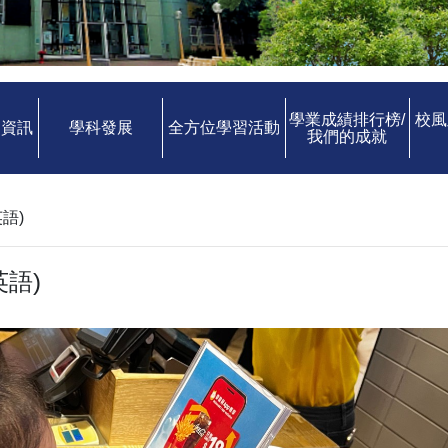
學業成績排行榜/
校風
中資訊
學科發展
全方位學習活動
我們的成就
語)
語)