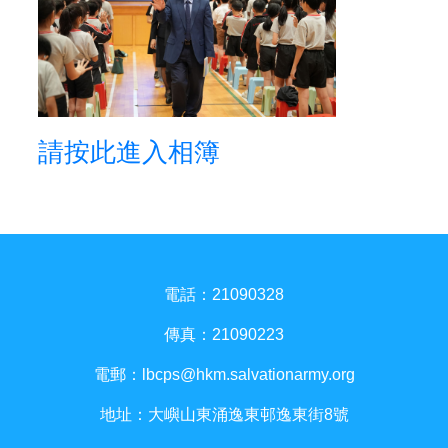
請按此進入相簿
電話：21090328
傳真：21090223
電郵：
lbcps@hkm.salvationarmy.org
地址：大嶼山東涌逸東邨逸東街8號