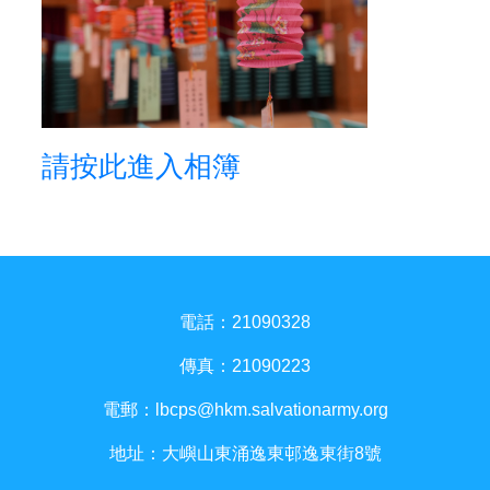
請按此進入相簿
電話：21090328
傳真：21090223
電郵：
lbcps@hkm.salvationarmy.org
地址：大嶼山東涌逸東邨逸東街8號