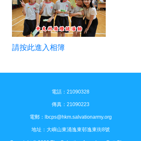
請按此進入相簿
電話：21090328
傳真：21090223
電郵：
lbcps@hkm.salvationarmy.org
地址：大嶼山東涌逸東邨逸東街8號