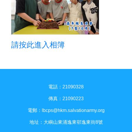
請按此進入相簿
電話：21090328
傳真：21090223
電郵：
lbcps@hkm.salvationarmy.org
地址：大嶼山東涌逸東邨逸東街8號