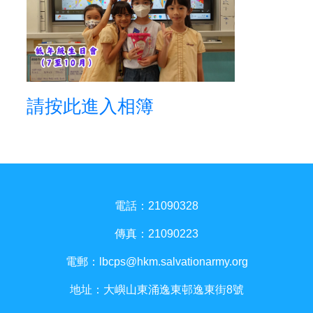
請按此進入相簿
電話：21090328
傳真：21090223
電郵：
lbcps@hkm.salvationarmy.org
地址：大嶼山東涌逸東邨逸東街8號