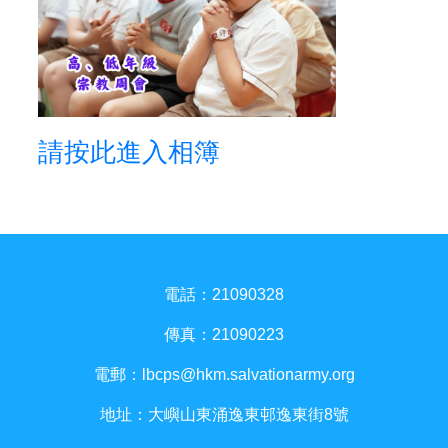
請按此進入相簿
電話：21090328
傳真：21090223
電郵：
lbcps@hkm.salvationarmy.org
地址：大嶼山東涌逸東邨逸東街8號