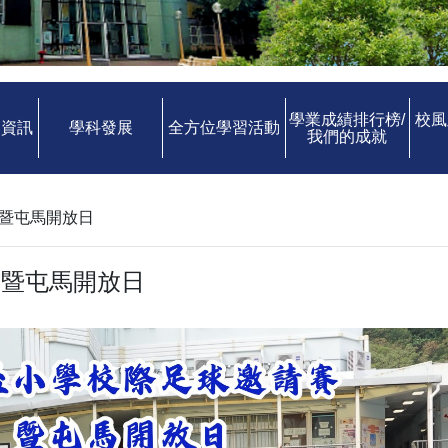
學業成績排行榜/
校風
中資訊
學科發展
全方位學習活動
我們的成就
暨屯馬開放日
賽暨屯馬開放日