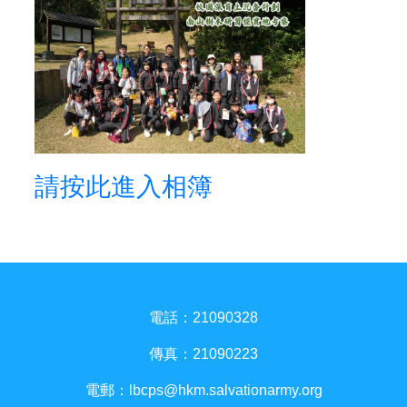
請按此進入相簿
電話：21090328
傳真：21090223
電郵：
lbcps@hkm.salvationarmy.org