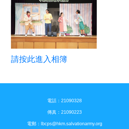
請按此進入相簿
電話：21090328
傳真：21090223
電郵：
lbcps@hkm.salvationarmy.org