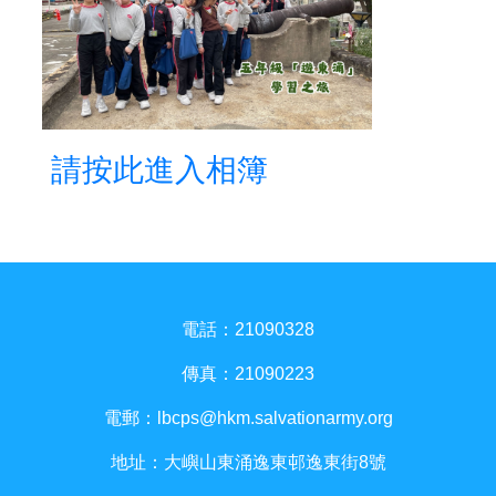
請按此進入相簿
電話：21090328
傳真：21090223
電郵：
lbcps@hkm.salvationarmy.org
地址：大嶼山東涌逸東邨逸東街8號