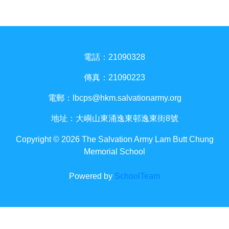
電話：21090328
傳真：21090223
電郵：
lbcps@hkm.salvationarmy.org
地址：大嶼山東涌逸東邨逸東街8號
Copyright © 2026 The Salvation Army Lam Butt Chung
Memorial School
Powered by
SchoolTeam