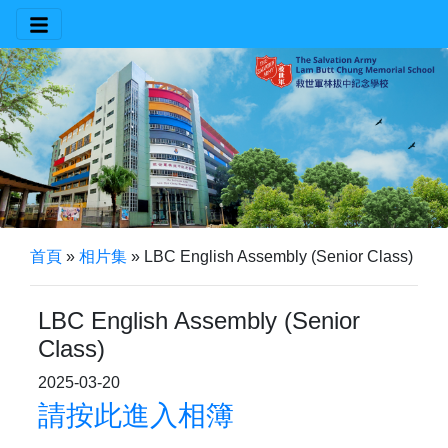
首頁
»
相片集
»
LBC English Assembly (Senior Class)
LBC English Assembly (Senior
Class)
2025-03-20
請按此進入相簿