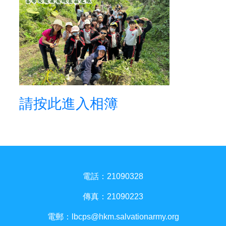
請按此進入相簿
電話：21090328
傳真：21090223
電郵：
lbcps@hkm.salvationarmy.org