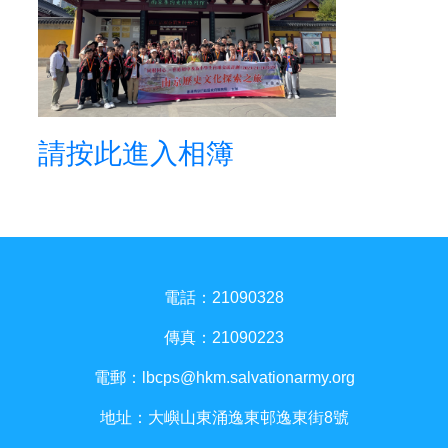
請按此進入相簿
電話：21090328
傳真：21090223
電郵：
lbcps@hkm.salvationarmy.org
地址：大嶼山東涌逸東邨逸東街8號