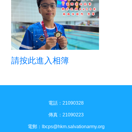
請按此進入相簿
電話：21090328
傳真：21090223
電郵：
lbcps@hkm.salvationarmy.org