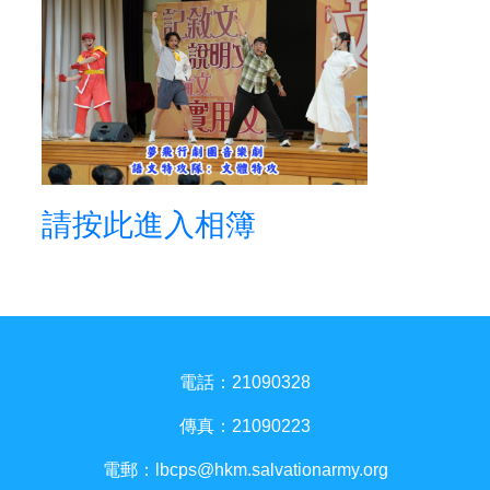
請按此進入相簿
電話：21090328
傳真：21090223
電郵：
lbcps@hkm.salvationarmy.org