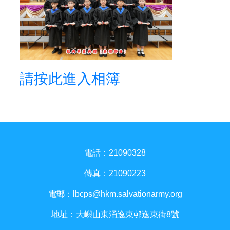
請按此進入相簿
電話：21090328
傳真：21090223
電郵：
lbcps@hkm.salvationarmy.org
地址：大嶼山東涌逸東邨逸東街8號