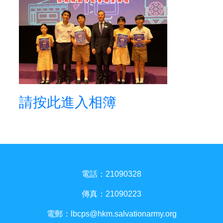
請按此進入相簿
電話：21090328
傳真：21090223
電郵：
lbcps@hkm.salvationarmy.org