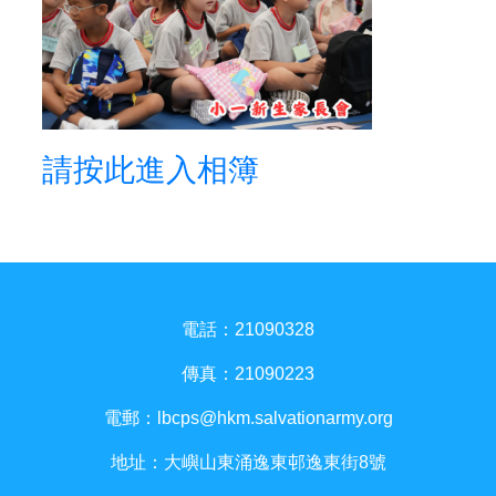
請按此進入相簿
電話：21090328
傳真：21090223
電郵：
lbcps@hkm.salvationarmy.org
地址：大嶼山東涌逸東邨逸東街8號