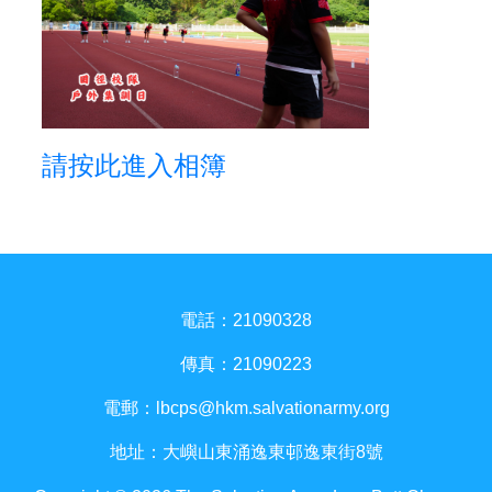
請按此進入相簿
電話：21090328
傳真：21090223
電郵：
lbcps@hkm.salvationarmy.org
地址：大嶼山東涌逸東邨逸東街8號