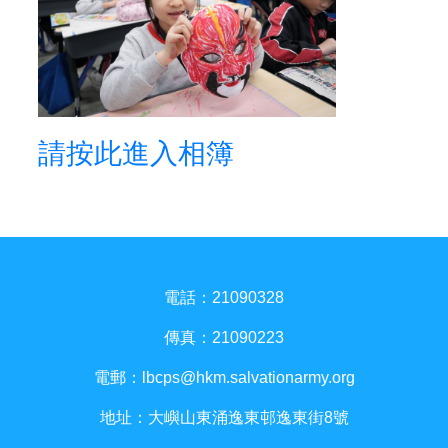
請按此進入相簿
電話：21090328
傳真：21090223
電郵：
lbcps@hkm.salvationarmy.org
地址：大嶼山東涌逸東邨逸東街8號