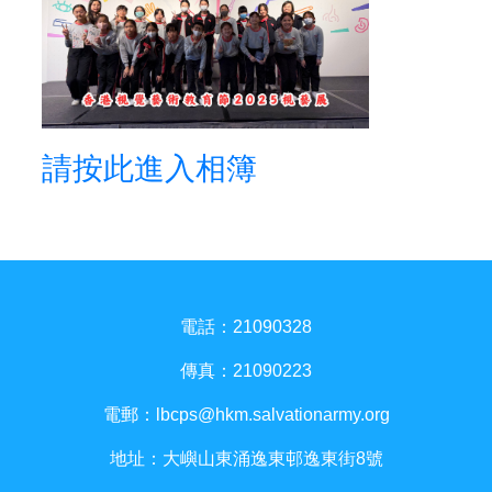
請按此進入相簿
電話：21090328
傳真：21090223
電郵：
lbcps@hkm.salvationarmy.org
地址：大嶼山東涌逸東邨逸東街8號