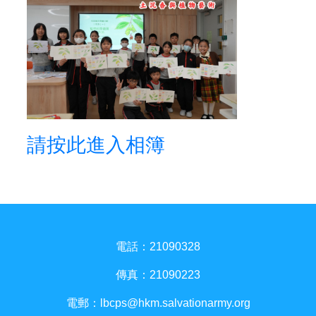
請按此進入相簿
電話：21090328
傳真：21090223
電郵：
lbcps@hkm.salvationarmy.org