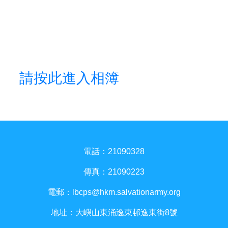
請按此進入相簿
電話：21090328
傳真：21090223
電郵：
lbcps@hkm.salvationarmy.org
地址：大嶼山東涌逸東邨逸東街8號