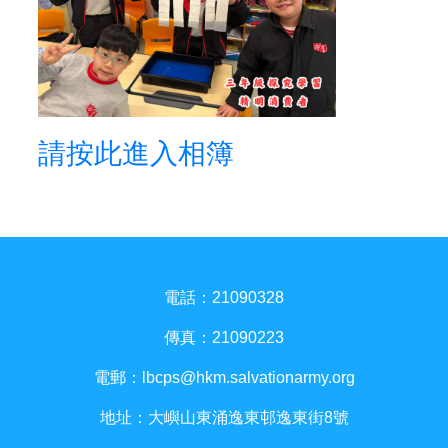
請按此進入相簿
電話：21090328
傳真：21090223
電郵：
lbcps@hkm.salvationarmy.org
地址：大嶼山東涌逸東邨逸東街8號