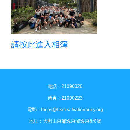
請按此進入相簿
電話：21090328
傳真：21090223
電郵：
lbcps@hkm.salvationarmy.org
地址：大嶼山東涌逸東邨逸東街8號