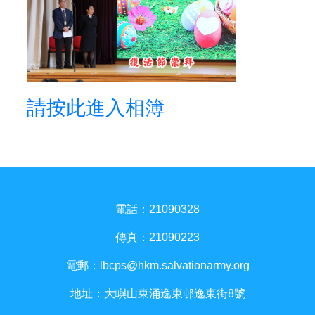
請按此進入相簿
電話：21090328
傳真：21090223
電郵：
lbcps@hkm.salvationarmy.org
地址：大嶼山東涌逸東邨逸東街8號