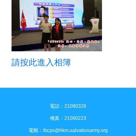
請按此進入相簿
電話：21090328
傳真：21090223
電郵：
lbcps@hkm.salvationarmy.org