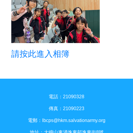
請按此進入相簿
電話：21090328
傳真：21090223
電郵：
lbcps@hkm.salvationarmy.org
地址：大嶼山東涌逸東邨逸東街8號