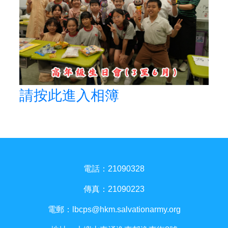
請按此進入相簿
電話：21090328
傳真：21090223
電郵：
lbcps@hkm.salvationarmy.org