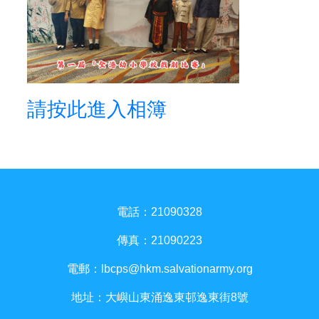
請按此進入相簿
電話：21090328
傳真：21090223
電郵：
lbcps@hkm.salvationarmy.org
地址：大嶼山東涌逸東邨逸東街8號