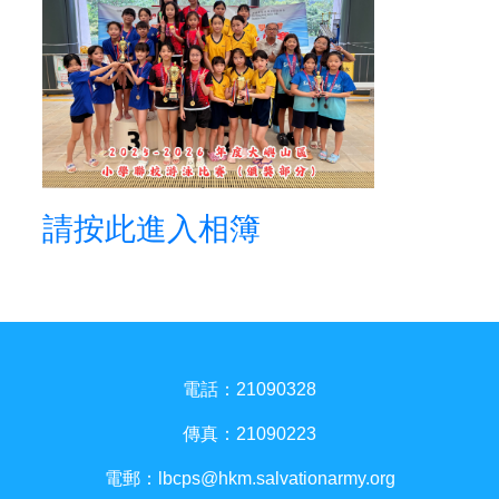
請按此進入相簿
電話：21090328
傳真：21090223
電郵：
lbcps@hkm.salvationarmy.org