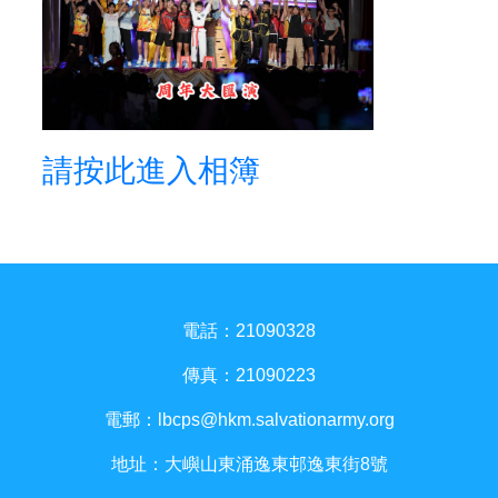
請按此進入相簿
電話：21090328
傳真：21090223
電郵：
lbcps@hkm.salvationarmy.org
地址：大嶼山東涌逸東邨逸東街8號