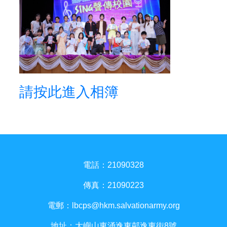
請按此進入相簿
電話：21090328
傳真：21090223
電郵：
lbcps@hkm.salvationarmy.org
地址：大嶼山東涌逸東邨逸東街8號