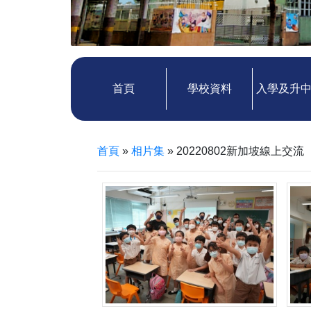
首頁
學校資料
入學及升
首頁
»
相片集
»
20220802新加坡線上交流