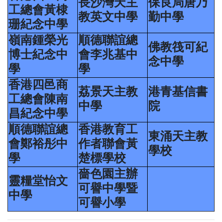
長沙灣天主
保良局唐乃
工總會黃棣
教英文中學
勤中學
珊紀念中學
嶺南鍾榮光
順德聯誼總
佛教筏可紀
博士紀念中
會李兆基中
念中學
學
學
香港四邑商
荔景天主教
港青基信書
工總會陳南
中學
院
昌紀念中學
順德聯誼總
香港教育工
東涌天主教
會鄭裕彤中
作者聯會黃
學校
學
楚標學校
嗇色園主辦
靈糧堂怡文
可譽中學暨
中學
可譽小學