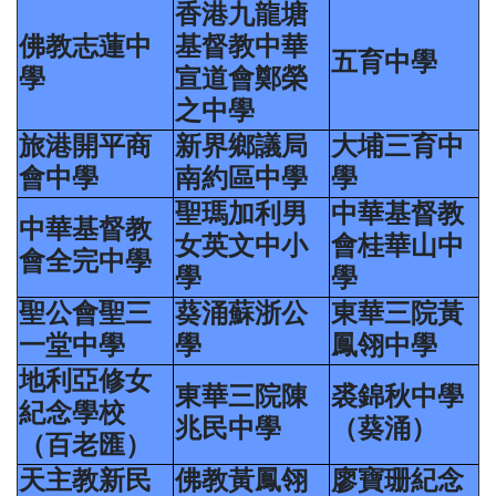
香港九龍塘
佛教志蓮中
基督教中華
五育中學
學
宣道會鄭榮
之中學
旅港開平商
新界鄉議局
大埔三育中
會中學
南約區中學
學
聖瑪加利男
中華基督教
中華基督教
女英文中小
會桂華山中
會全完中學
學
學
聖公會聖三
葵涌蘇浙公
東華三院黃
一堂中學
學
鳳翎中學
地利亞修女
東華三院陳
裘錦秋中學
紀念學校
兆民中學
（葵涌）
（百老匯）
天主教新民
佛教黃鳳翎
廖寶珊紀念