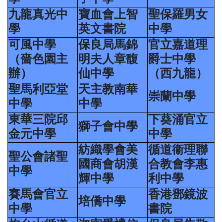
九龍真光中
寶血會上智
聖保羅男女
學
英文書院
中學
可風中學
保良局馬錦
官立嘉道理
（嗇色園主
明夫人章馥
爵士中學
辦）
仙中學
（西九龍）
聖馬利亞堂
天主教南華
崇蘭中學
中學
中學
東華三院邱
下葵涌官立
獅子會中學
金元中學
中學
紡織學會美
循道衞理聯
聖公會諸聖
國商會胡漢
合教會李惠
中學
輝中學
利中學
賽馬會官立
香港鄧鏡波
培僑中學
中學
書院