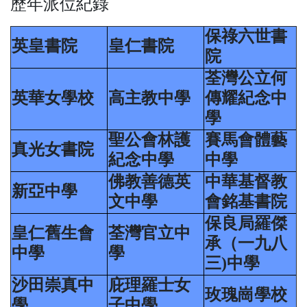
歷年派位紀錄
保祿六世書
英皇書院
皇仁書院
院
荃灣公立何
英華女學校
高主教中學
傳耀紀念中
學
聖公會林護
賽馬會體藝
真光女書院
紀念中學
中學
佛教善德英
中華基督教
新亞中學
文中學
會銘基書院
保良局羅傑
皇仁舊生會
荃灣官立中
承（一九八
中學
學
三)中學
沙田崇真中
庇理羅士女
玫瑰崗學校
學
子中學