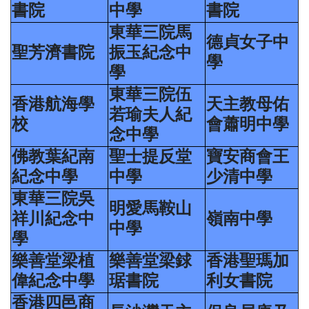
書院
中學
書院
東華三院馬
德貞女子中
聖芳濟書院
振玉紀念中
學
學
東華三院伍
香港航海學
天主教母佑
若瑜夫人紀
校
會蕭明中學
念中學
佛教葉紀南
聖士提反堂
寶安商會王
紀念中學
中學
少清中學
東華三院吳
明愛馬鞍山
祥川紀念中
嶺南中學
中學
學
樂善堂梁植
樂善堂梁銶
香港聖瑪加
偉紀念中學
琚書院
利女書院
香港四邑商