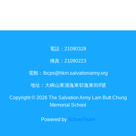
電話：21090328
傳真：21090223
電郵：
lbcps@hkm.salvationarmy.org
地址：大嶼山東涌逸東邨逸東街8號
Copyright © 2026 The Salvation Army Lam Butt Chung
Memorial School
Powered by
SchoolTeam