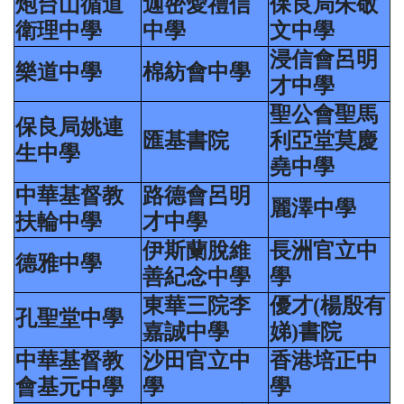
炮台山循道
迦密愛禮信
保良局朱敬
衛理中學
中學
文中學
浸信會呂明
樂道中學
棉紡會中學
才中學
聖公會聖馬
保良局姚連
匯基書院
利亞堂莫慶
生中學
堯中學
中華基督教
路德會呂明
麗澤中學
扶輪中學
才中學
伊斯蘭脫維
長洲官立中
德雅中學
善紀念中學
學
東華三院李
優才(楊殷有
孔聖堂中學
嘉誠中學
娣)書院
中華基督教
沙田官立中
香港培正中
會基元中學
學
學