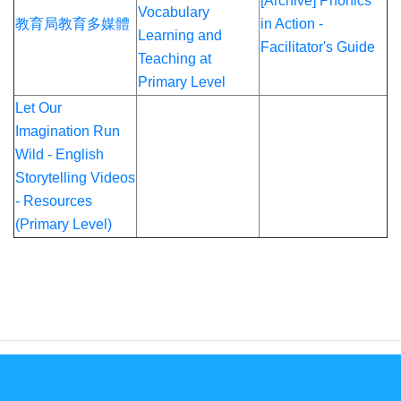
[Archive] Phonics
Vocabulary
教育局教育多媒體
in Action -
Learning and
Facilitator's Guide
Teaching at
Primary Level
Let Our
Imagination Run
Wild - English
Storytelling Videos
- Resources
(Primary Level)