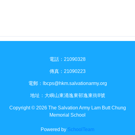
電話：21090328
傳真：21090223
電郵：
lbcps@hkm.salvationarmy.org
地址：大嶼山東涌逸東邨逸東街8號
Copyright © 2026 The Salvation Army Lam Butt Chung
Memorial School
Powered by
SchoolTeam