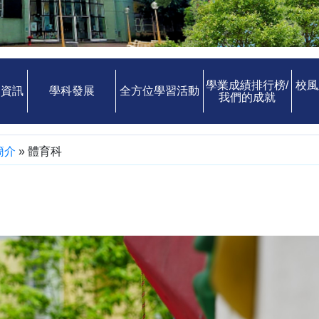
學業成績排行榜/
校風
中資訊
學科發展
全方位學習活動
我們的成就
簡介
»
體育科