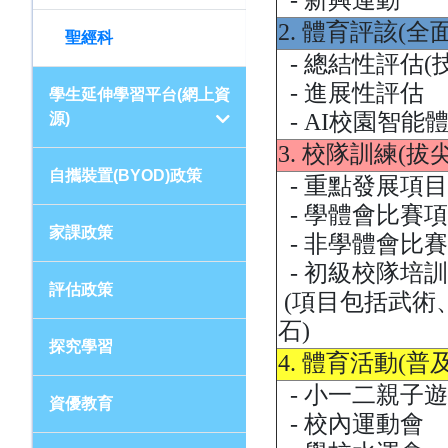
2. 體育評該
聖經科
- 總結性評估
- 進展性評估
學生延伸學習平台(網上資
- AI校園智能
源)
3. 校隊訓練
自攜裝置(BYOD)政策
- 重點發展項目
- 學體會比賽
家課政策
- 非學體會比
- 初級校隊培
評估政策
(項目包括武術
石)
探究學習
4. 體育活動
- 小一二親子
資優教育
- 校內運動會