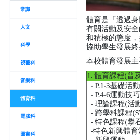
常識
體育是「透過身
人文
有關活動及安全
和積極的態度，
科學
協助學生發展終
本校體育發展主
視藝科
1. 體育課程
音樂科
- P.1-3基礎活
- P.4-6運動技
體育科
- 理論課程(
- 跨學科課程(
電腦科
- 特色課程(攀
-特色新興體育
圖書科
- 新興運動