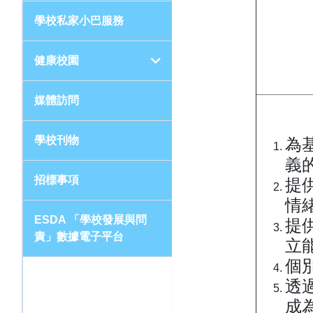
學校私家小巴服務
健康校園
媒體訪問
學校刊物
為
義
招標事項
提
情
ESDA 「學校發展與問
提
責」數據電子平台
立
個
透
成