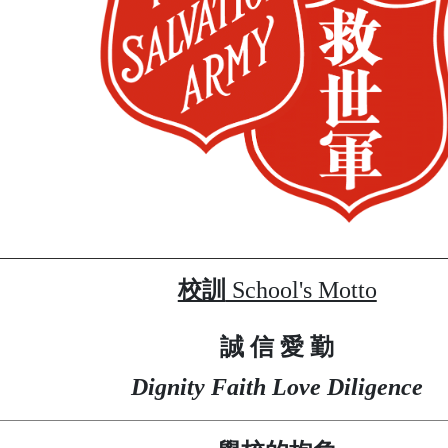
校訓
School's Motto
誠 信 愛 勤
Dignity Faith Love Diligence