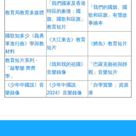
「我們國家及香港
「我們的國旗、國
特區的象徵：國
教育局教育多媒體
歌和區旗」有聲故
旗、國歌和區旗」
事繪本
教育短片
國歌知多少《義勇
《大江東去》教育
軍進行曲》學與教
《鱒魚》教育短片
短片
材料
教育短片系列 -
《我和我的祖國》
「巴羅克藝術與靜
「敲擊樂 齊齊
音樂錄像
觀」音樂短片
學」
《少年中國說》音
《少年中國說
「自學賞樂 」資源
樂錄像
2024》音樂錄像
庫